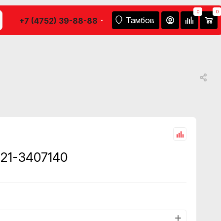
0
0
Тамбов
+7 (4752) 39-88-88
221-3407140