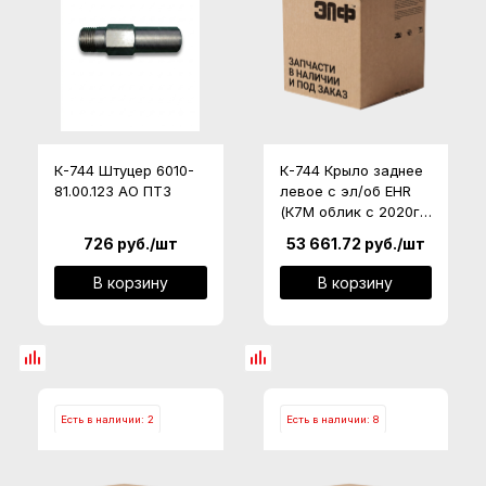
К-744 Штуцер 6010-
К-744 Крыло заднее
81.00.123 АО ПТЗ
левое с эл/об EHR
(К7М облик с 2020г.)
735-84.00.221-2Т АО
726
руб.
/шт
53 661.72
руб.
/шт
"ПТЗ"
В корзину
В корзину
Есть в наличии: 2
Есть в наличии: 8