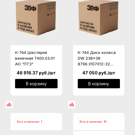
К-744 Шестерня
К-744 Диск колеса
венечная T400.03.01
DW 23B*38
АО "ПТЗ"
8796.3107012-32
offset 75mm (Китай)
46 916.37
руб.
/шт
47 050
руб.
/шт
АО "ПТЗ"
В корзину
В корзину
Есть в наличии: 1
Есть в наличии: 10