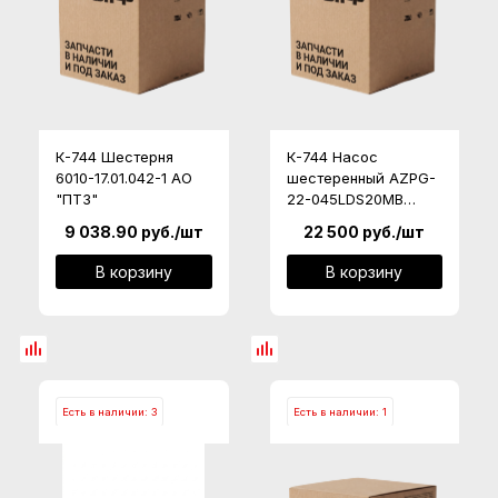
К-744 Шестерня
К-744 Насос
6010-17.01.042-1 АО
шестеренный AZPG-
"ПТЗ"
22-045LDS20MB
(М060.0170.00000068)
9 038.90
руб.
/шт
22 500
руб.
/шт
В корзину
В корзину
Есть в наличии: 3
Есть в наличии: 1