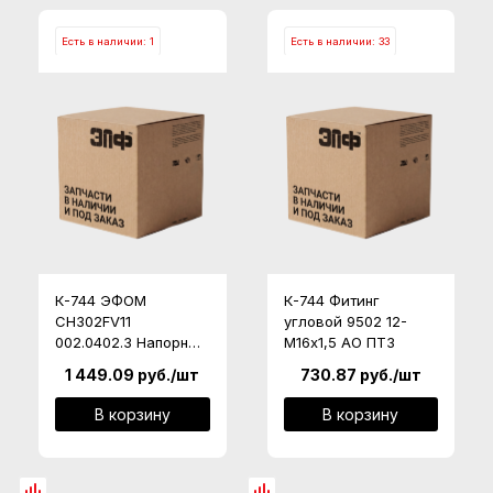
Есть в наличии: 1
Есть в наличии: 33
К-744 ЭФОМ
К-744 Фитинг
CH302FV11
угловой 9502 12-
002.0402.3 Напорный
М16х1,5 АО ПТЗ
(гидросистемы)
1 449.09
руб.
/шт
730.87
руб.
/шт
К-744
В корзину
В корзину