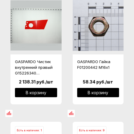
GASPARDO Чистик
GASPARDO Гайка
внутренний правый
F01200442 М16х1
G15226340
(G15223501)
2 138.31
руб.
/шт
58.34
руб.
/шт
В корзину
В корзину
Есть в наличии: 1
Есть в наличии: 9