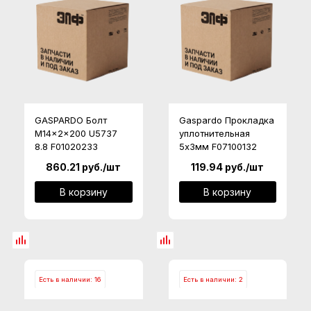
GASPARDO Болт
Gaspardo Прокладка
M14x2x200 U5737
уплотнительная
8.8 F01020233
5х3мм F07100132
860.21
руб.
/шт
119.94
руб.
/шт
В корзину
В корзину
Есть в наличии: 16
Есть в наличии: 2