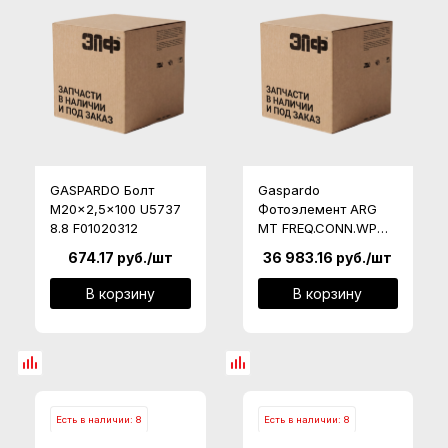
GASPARDO Болт
Gaspardo
M20x2,5x100 U5737
Фотоэлемент ARG
8.8 F01020312
MT FREQ.CONN.WP
F05010723
674.17
руб.
/шт
36 983.16
руб.
/шт
В корзину
В корзину
Есть в наличии: 8
Есть в наличии: 8