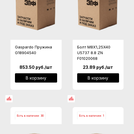
Gaspardo Пружина
Болт M8X1,25X40
G18904540
U5737 8.8 ZN
F01020068
853.50
руб.
/шт
23.89
руб.
/шт
В корзину
В корзину
Есть в наличии: 30
Есть в наличии: 1