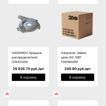
GASPARDO Крышка
Gaspardo Замок
распределителя
цепи ISO 10B1
G15421260
F06080499
29 926.70
руб.
/шт
249.80
руб.
/шт
В корзину
В корзину