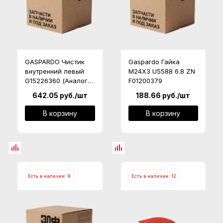
GASPARDO Чистик
Gaspardo Гайка
внутренний левый
M24X3 U5588 6.8 ZN
G15226360 (Аналог,
F01200379
Россия)
642.05
руб.
/шт
188.66
руб.
/шт
В корзину
В корзину
Есть в наличии: 9
Есть в наличии: 12