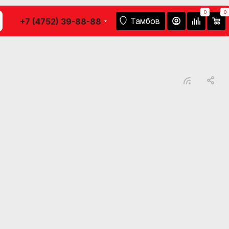
0
0
Тамбов
+7 (4752) 39-88-88