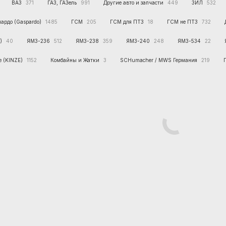
ВАЗ
371
ГАЗ, ГАЗель
991
Другие авто и запчасти
449
ЗИЛ
532
пардо (Gaspardo)
1485
ГСМ
205
ГСМ для ПТЗ
18
ГСМ не ПТЗ
732
)
40
ЯМЗ-236
512
ЯМЗ-238
359
ЯМЗ-240
248
ЯМЗ-534
22
е (KINZE)
1152
Комбайны и Жатки
3
SCHumacher / MWS Германия
219