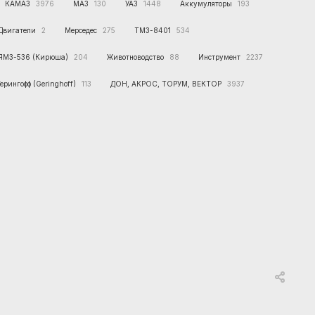
КАМАЗ
3976
МАЗ
130
УАЗ
1448
Аккумуляторы
193
Двигатели
2
Мерседес
275
ТМЗ-8401
534
ЯМЗ-536 (Кирюша)
204
Животноводство
88
Инструмент
2237
Герингофф (Geringhoff)
113
ДОН, АКРОС, ТОРУМ, ВЕКТОР
3937