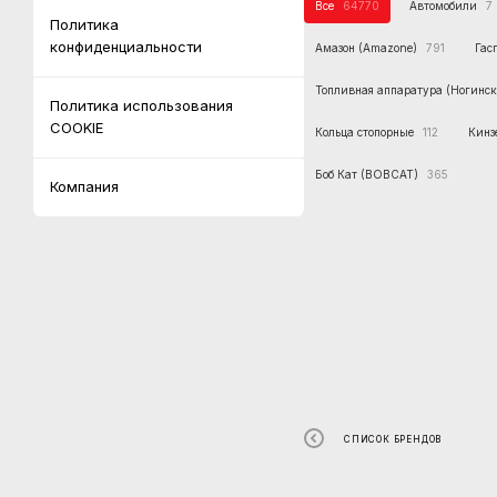
Все
64770
Автомобили
7
Политика
конфиденциальности
Амазон (Amazone)
791
Гас
Топливная аппаратура (Ногинск
Политика использования
COOKIE
Кольца стопорные
112
Кинз
Боб Кат (BOBCAT)
365
Компания
СПИСОК БРЕНДОВ