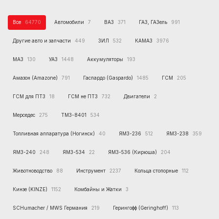
Все
64770
Автомобили
7
ВАЗ
371
ГАЗ, ГАЗель
991
Другие авто и запчасти
449
ЗИЛ
532
КАМАЗ
3976
МАЗ
130
УАЗ
1448
Аккумуляторы
193
Амазон (Amazone)
791
Гаспардо (Gaspardo)
1485
ГСМ
205
ГСМ для ПТЗ
18
ГСМ не ПТЗ
732
Двигатели
2
Мерседес
275
ТМЗ-8401
534
Топливная аппаратура (Ногинск)
40
ЯМЗ-236
512
ЯМЗ-238
359
ЯМЗ-240
248
ЯМЗ-534
22
ЯМЗ-536 (Кирюша)
204
Животноводство
88
Инструмент
2237
Кольца стопорные
112
Кинзе (KINZE)
1152
Комбайны и Жатки
3
SCHumacher / MWS Германия
219
Герингофф (Geringhoff)
113