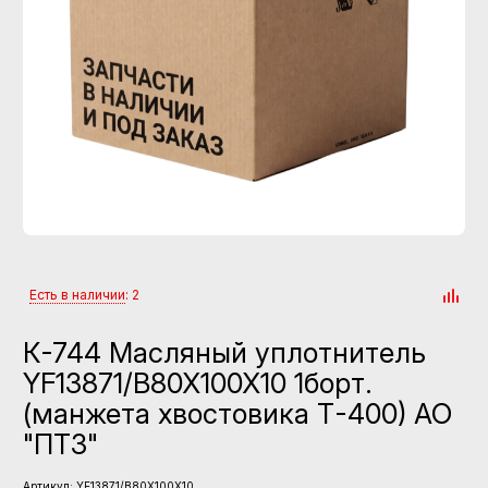
Есть в наличии
: 2
К-744 Масляный уплотнитель
YF13871/B80X100X10 1борт.
(манжета хвостовика Т-400) АО
"ПТЗ"
Артикул:
YF13871/B80X100X10