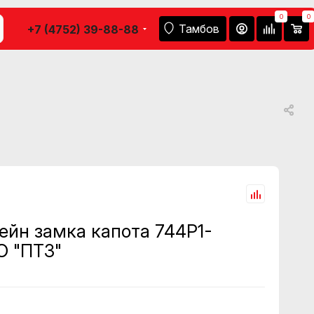
0
0
Тамбов
+7 (4752) 39-88-88
ейн замка капота 744Р1-
О "ПТЗ"