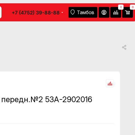
0
0
Тамбов
+7 (4752) 39-88-88
 передн.№2 53А-2902016