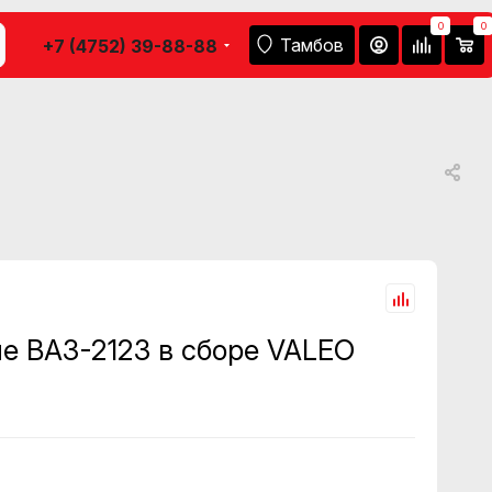
0
0
Тамбов
+7 (4752) 39-88-88
е ВАЗ-2123 в сборе VALEO