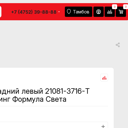
0
0
Тамбов
+7 (4752) 39-88-88
адний левый 21081-3716-Т
инг Формула Света