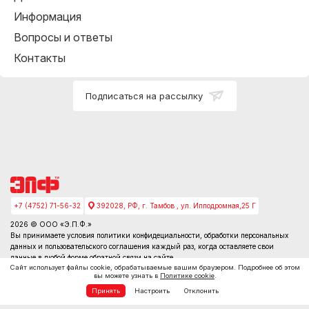
Информация
Вопросы и ответы
Контакты
Подписаться на рассылку
+7 (4752) 71-56-32
392028, РФ, г. Тамбов , ул. Ипподромная,25 Г
2026 © ООО «Э.П.Ф.»
Вы принимаете условия
политики конфидециальности
, обработки персональных
данных и пользовательского соглашения каждый раз, когда оставляете свои
данные в любой форме обратной связи на сайте
Сайт использует файлы cookie, обрабатываемые вашим браузером. Подробнее об этом
вы можете узнать в
Политике cookie
.
Принять
Настроить
Отклонить