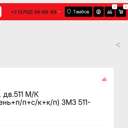
0
0
Тамбов
+7 (4752) 39-88-88
 дв.511 М/К
нь+п/п+с/к+к/п) ЗМЗ 511-