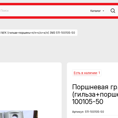
Каталог
11 М/К (гильза+поршень+п/п+с/к+к/п) ЗМЗ 511-100105-50
Есть в наличии
: 1
Поршневая гр.
(гильза+порше
100105-50
Артикул:
511-100105-50