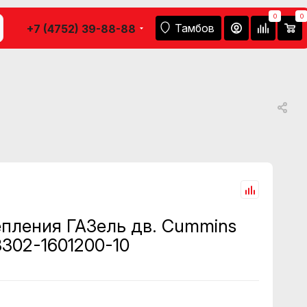
0
0
Тамбов
+7 (4752) 39-88-88
епления ГАЗель дв. Cummins
3302-1601200-10