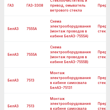
Стеклоочиститель и
ГАЗ
ГАЗ-3308
привод, омыватель
Прерыв
ветрового стекла
Схема
электрооборудования
Преры
БелАЗ
7555A
(монтаж проводов в
стекл
кабине БелАЗ-7555А)
Схема
электрооборудования
Преры
БелАЗ
7555A
(монтаж проводов в
стекл
кабине БелАЗ-7555В)
Монтаж
электрооборудования
Преры
БелАЗ
7513
в кабине самосвала
стекл
БелАЗ-75131
Монтаж
электрооборудования
Преры
БелАЗ
7513
в кабине самосвала
стекл