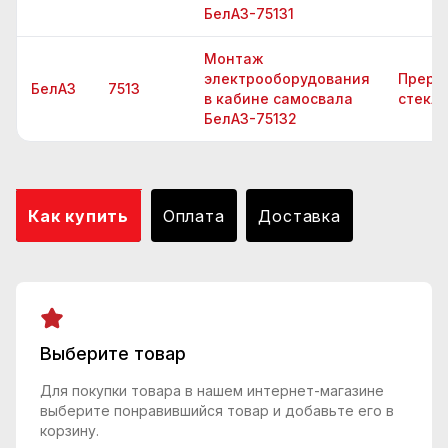
БелАЗ-75131
Монтаж
электрооборудования
Преры
БелАЗ
7513
в кабине самосвала
стекл
БелАЗ-75132
Как купить
Оплата
Доставка
Выберите товар
Для покупки товара в нашем интернет-магазине
выберите понравившийся товар и добавьте его в
корзину.