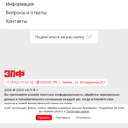
Информация
Вопросы и ответы
Контакты
Подписаться на рассылку
+7 (4752) 71-56-32
392028, РФ, г. Тамбов , ул. Ипподромная,25 Г
2026 © ООО «Э.П.Ф.»
Вы принимаете условия
политики конфидециальности
, обработки персональных
данных и пользовательского соглашения каждый раз, когда оставляете свои
данные в любой форме обратной связи на сайте
Сайт использует файлы cookie, обрабатываемые вашим браузером. Подробнее об этом
вы можете узнать в
Политике cookie
.
Принять
Настроить
Отклонить