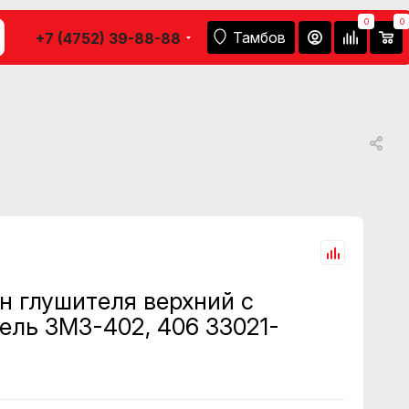
0
0
Тамбов
+7 (4752) 39-88-88
н глушителя верхний с
ель ЗМЗ-402, 406 33021-