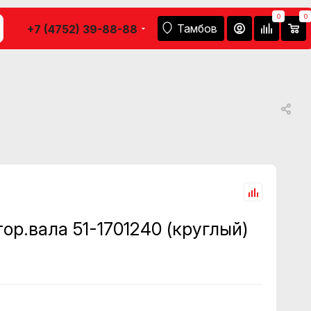
0
0
Тамбов
+7 (4752) 39-88-88
ор.вала 51-1701240 (круглый)